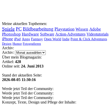
Meine aktuellen Topthemen:
Spiele
PC
Bildbearbeitung
Playstation
Wissen
Adobe
Photoshop
Hardware
Software
Action-Adventures
Videotutorials
iPhone
iPad
Apps
Fantasy
Open World
Indie
Point & Click Adventures
Design
Humor
Fotografieren
Archiv:
Archiv:
Über mein Blogmagazin:
Artikel:
428
Online seit:
24. Juni 2013
Stand der aktuellen Seite:
2026-08-05 11:30:16
Werde jetzt Teil der Community:
Werde jetzt Teil der Community:
Werde jetzt Teil der Community:
Konzept, Texte, Design und Pflege der Inhalte: