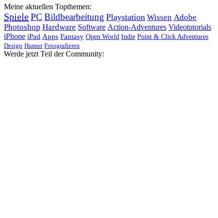
Meine aktuellen Topthemen:
Spiele
PC
Bildbearbeitung
Playstation
Wissen
Adobe
Photoshop
Hardware
Software
Action-Adventures
Videotutorials
iPhone
iPad
Apps
Fantasy
Open World
Indie
Point & Click Adventures
Design
Humor
Fotografieren
Werde jetzt Teil der Community: