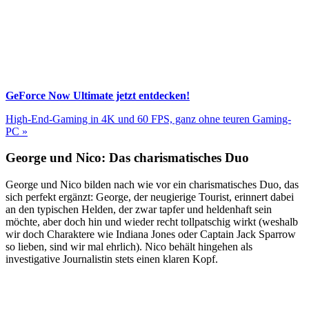
GeForce Now Ultimate jetzt entdecken!
High-End-Gaming in 4K und 60 FPS, ganz ohne teuren Gaming-
PC »
George und Nico: Das charismatisches Duo
George und Nico bilden nach wie vor ein charismatisches Duo, das
sich perfekt ergänzt: George, der neugierige Tourist, erinnert dabei
an den typischen Helden, der zwar tapfer und heldenhaft sein
möchte, aber doch hin und wieder recht tollpatschig wirkt (weshalb
wir doch Charaktere wie Indiana Jones oder Captain Jack Sparrow
so lieben, sind wir mal ehrlich). Nico behält hingehen als
investigative Journalistin stets einen klaren Kopf.