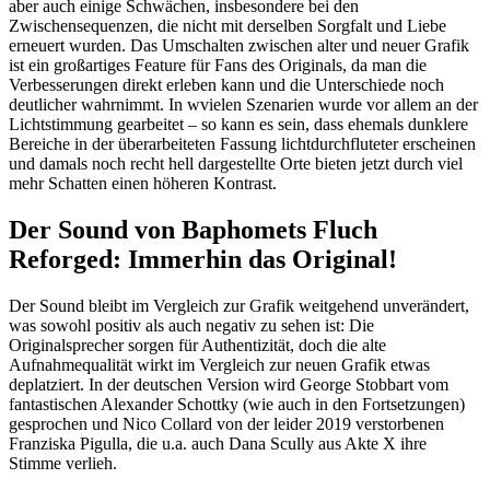
aber auch einige Schwächen, insbesondere bei den
Zwischensequenzen, die nicht mit derselben Sorgfalt und Liebe
erneuert wurden. Das Umschalten zwischen alter und neuer Grafik
ist ein großartiges Feature für Fans des Originals, da man die
Verbesserungen direkt erleben kann und die Unterschiede noch
deutlicher wahrnimmt. In wvielen Szenarien wurde vor allem an der
Lichtstimmung gearbeitet – so kann es sein, dass ehemals dunklere
Bereiche in der überarbeiteten Fassung lichtdurchfluteter erscheinen
und damals noch recht hell dargestellte Orte bieten jetzt durch viel
mehr Schatten einen höheren Kontrast.
Der Sound von Baphomets Fluch
Reforged: Immerhin das Original!
Der Sound bleibt im Vergleich zur Grafik weitgehend unverändert,
was sowohl positiv als auch negativ zu sehen ist: Die
Originalsprecher sorgen für Authentizität, doch die alte
Aufnahmequalität wirkt im Vergleich zur neuen Grafik etwas
deplatziert. In der deutschen Version wird George Stobbart vom
fantastischen Alexander Schottky (wie auch in den Fortsetzungen)
gesprochen und Nico Collard von der leider 2019 verstorbenen
Franziska Pigulla, die u.a. auch Dana Scully aus Akte X ihre
Stimme verlieh.