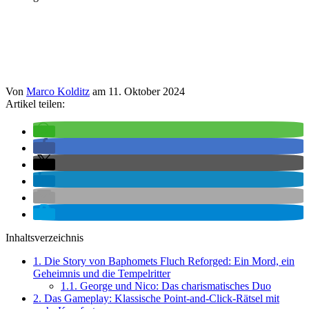
Von
Marco Kolditz
am
11. Oktober 2024
Artikel teilen:
Inhaltsverzeichnis
1.
Die Story von Baphomets Fluch Reforged: Ein Mord, ein
Geheimnis und die Tempelritter
1.1.
George und Nico: Das charismatisches Duo
2.
Das Gameplay: Klassische Point-and-Click-Rätsel mit