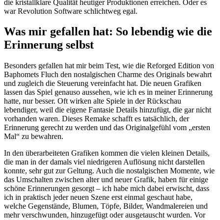
die kristallklare Qualität heutiger Produktionen erreichen. Oder es
war Revolution Software schlichtweg egal.
Was mir gefallen hat: So lebendig wie die
Erinnerung selbst
Besonders gefallen hat mir beim Test, wie die Reforged Edition von
Baphomets Fluch den nostalgischen Charme des Originals bewahrt
und zugleich die Steuerung vereinfacht hat. Die neuen Grafiken
lassen das Spiel genauso aussehen, wie ich es in meiner Erinnerung
hatte, nur besser. Oft wirken alte Spiele in der Rückschau
lebendiger, weil die eigene Fantasie Details hinzufügt, die gar nicht
vorhanden waren. Dieses Remake schafft es tatsächlich, der
Erinnerung gerecht zu werden und das Originalgefühl vom „ersten
Mal“ zu bewahren.
In den überarbeiteten Grafiken kommen die vielen kleinen Details,
die man in der damals viel niedrigeren Auflösung nicht darstellen
konnte, sehr gut zur Geltung. Auch die nostalgischen Momente, wie
das Umschalten zwischen alter und neuer Grafik, haben für einige
schöne Erinnerungen gesorgt – ich habe mich dabei erwischt, dass
ich in praktisch jeder neuen Szene erst einmal geschaut habe,
welche Gegenstände, Blumen, Töpfe, Bilder, Wandmalereien und
mehr verschwunden, hinzugefügt oder ausgetauscht wurden. Vor