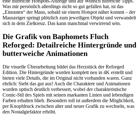
eine hilfreiche Hotspots-Anzeige und auf Wunsch hilfreiche Tipps.
Was mir persönlich allerdings nicht so gut gefallen hat, ist das
„Einrasten“ der Maus, sobald sie einem Hotspot näher kommt – der
Mauszeiger springt plötzlich zum jeweiligen Objekt und verwandelt
sich in dein Zielkreuz. Das kann manchmal verwirrend sein.
Die Grafik von Baphomets Fluch
Reforged: Detailreiche Hintergründe und
butterweiche Animationen
Die visuelle Überarbeitung bildet das Herzstück der Reforged
Edition. Die Hintergründe wurden komplett neu in 4K erstellt und
bieten viele Details, die im Original nicht vorhanden waren. Ganz
ehrlich: Sieht das gut aus! Auch die Charaktere und Animationen
wurden optisch deutlich verbessert, wobei der charakteristische
Comic-Stil des Spiels mit seinen markanten Linien und lebendigen
Farben erhalten blieb. Besonders toll ist außerdem die Möglichkeit,
per Knopfdruck zwischen alter und neuer Grafik zu wechseln, was
den Nostalgiefaktor erhöht.