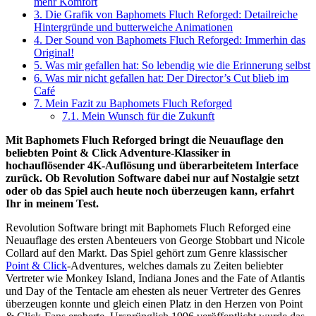
mehr Komfort
3.
Die Grafik von Baphomets Fluch Reforged: Detailreiche
Hintergründe und butterweiche Animationen
4.
Der Sound von Baphomets Fluch Reforged: Immerhin das
Original!
5.
Was mir gefallen hat: So lebendig wie die Erinnerung selbst
6.
Was mir nicht gefallen hat: Der Director’s Cut blieb im
Café
7.
Mein Fazit zu Baphomets Fluch Reforged
7.1.
Mein Wunsch für die Zukunft
Mit Baphomets Fluch Reforged bringt die Neuauflage den
beliebten Point & Click Adventure-Klassiker in
hochauflösender 4K-Auflösung und überarbeitetem Interface
zurück. Ob Revolution Software dabei nur auf Nostalgie setzt
oder ob das Spiel auch heute noch überzeugen kann, erfahrt
Ihr in meinem Test.
Revolution Software bringt mit Baphomets Fluch Reforged eine
Neuauflage des ersten Abenteuers von George Stobbart und Nicole
Collard auf den Markt. Das Spiel gehört zum Genre klassischer
Point & Click
-Adventures, welches damals zu Zeiten beliebter
Vertreter wie Monkey Island, Indiana Jones and the Fate of Atlantis
und Day of the Tentacle am ehesten als neuer Vertreter des Genres
überzeugen konnte und gleich einen Platz in den Herzen von Point