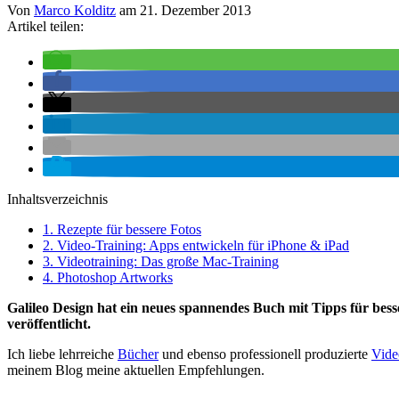
Von
Marco Kolditz
am
21. Dezember 2013
Artikel teilen:
Inhaltsverzeichnis
1.
Rezepte für bessere Fotos
2.
Video-Training: Apps entwickeln für iPhone & iPad
3.
Videotraining: Das große Mac-Training
4.
Photoshop Artworks
Galileo Design hat ein neues spannendes Buch mit Tipps für be
veröffentlicht.
Ich liebe lehrreiche
Bücher
und ebenso professionell produzierte
Vide
meinem Blog meine aktuellen Empfehlungen.