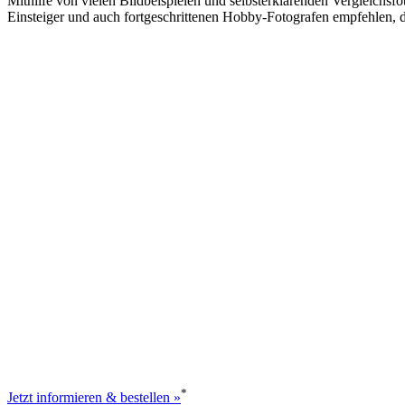
Mithilfe von vielen Bildbeispielen und selbsterklärenden Vergleichsf
Einsteiger und auch fortgeschrittenen Hobby-Fotografen empfehlen, da
*
Jetzt informieren & bestellen »