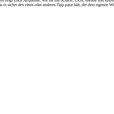
otos zeigt Euch Jacqueline, wie Ihr mit Schärfe, Licht, Blende und Br
 es sicher den einen oder anderen Tipp parat hält, der dem eigenen Wi