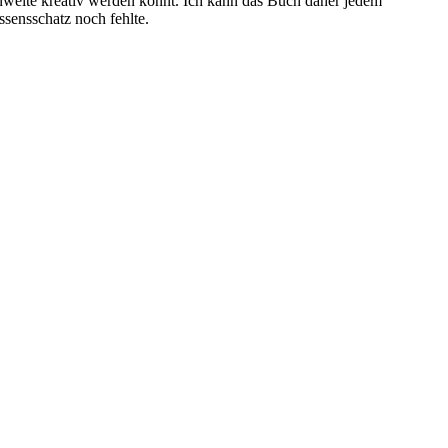
ennweite kreativ werden könnt. Ich kann das Buch daher jedem
ssensschatz noch fehlte.