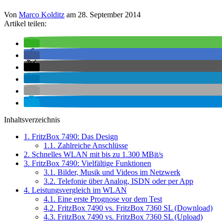
Von
Marco Kolditz
am
28. September 2014
Artikel teilen:
Inhaltsverzeichnis
1.
FritzBox 7490: Das Design
1.1.
Zahlreiche Anschlüsse
2.
Schnelles WLAN mit bis zu 1.300 MBit/s
3.
FritzBox 7490: Vielfältige Funktionen
3.1.
Bilder, Musik und Videos im Netzwerk
3.2.
Telefonie über Analog, ISDN oder per App
4.
Leistungsvergleich im WLAN
4.1.
Eine erste Prognose vor dem Test
4.2.
FritzBox 7490 vs. FritzBox 7360 SL (Download)
4.3.
FritzBox 7490 vs. FritzBox 7360 SL (Upload)