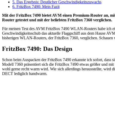
5.
Das Ergebnis: Deutlicher Geschwindigkeitszuwachs
6.
FritzBox 7490: Mein Fazit
Mit der FritzBox 7490 bietet AVM einen Premium-Router an, mit
Router getestet und mit der beliebten FritzBox 7360 verglichen.
Für meinen Test des AVM FritzBox 7490 WLAN-Routers habe ich e
Geschwindigkeitsschub das aktuelle Flaggschiff aus dem Hause AVM
bisherigen WLAN-Routers, der FritzBox 7360, verglichen. Schauen wi
FritzBox 7490: Das Design
Schon beim Auspacken der FritzBox 7490 erkannte ich sofort, dass 
Modell 7360 präsentiert sich die FritzBox 7490 etwas größer und mit w
wohl gerne recht warm wird. Wie sich allerdings herausstellte, wird
DECT lediglich handwarm.