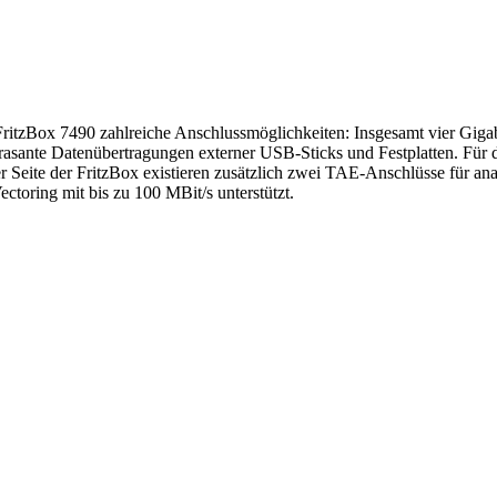
FritzBox 7490 zahlreiche Anschlussmöglichkeiten: Insgesamt vier Giga
sante Datenübertragungen externer USB-Sticks und Festplatten. Für d
r Seite der FritzBox existieren zusätzlich zwei TAE-Anschlüsse für a
toring mit bis zu 100 MBit/s unterstützt.