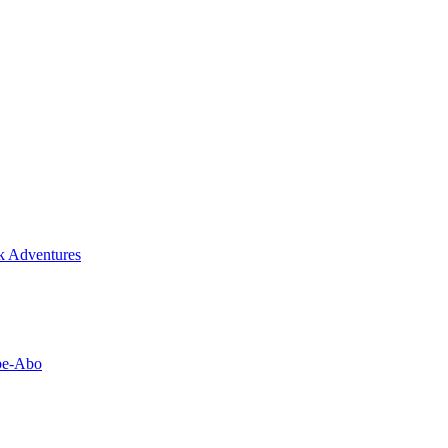
ck Adventures
obe-Abo