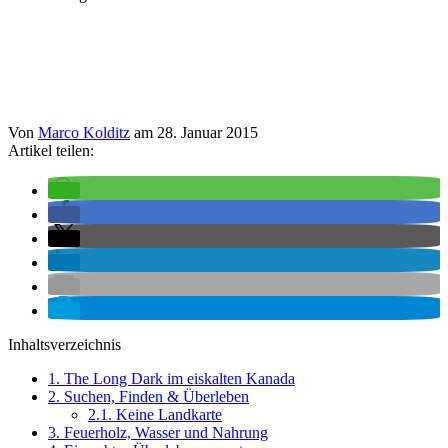
Von
Marco Kolditz
am
28. Januar 2015
Artikel teilen:
Inhaltsverzeichnis
1.
The Long Dark im eiskalten Kanada
2.
Suchen, Finden & Überleben
2.1.
Keine Landkarte
3.
Feuerholz, Wasser und Nahrung