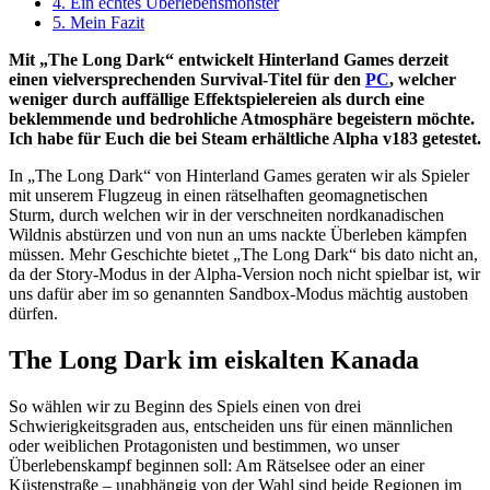
4.
Ein echtes Überlebensmonster
5.
Mein Fazit
Mit „The Long Dark“ entwickelt Hinterland Games derzeit
einen vielversprechenden Survival-Titel für den
PC
, welcher
weniger durch auffällige Effektspielereien als durch eine
beklemmende und bedrohliche Atmosphäre begeistern möchte.
Ich habe für Euch die bei Steam erhältliche Alpha v183 getestet.
In „The Long Dark“ von Hinterland Games geraten wir als Spieler
mit unserem Flugzeug in einen rätselhaften geomagnetischen
Sturm, durch welchen wir in der verschneiten nordkanadischen
Wildnis abstürzen und von nun an ums nackte Überleben kämpfen
müssen. Mehr Geschichte bietet „The Long Dark“ bis dato nicht an,
da der Story-Modus in der Alpha-Version noch nicht spielbar ist, wir
uns dafür aber im so genannten Sandbox-Modus mächtig austoben
dürfen.
The Long Dark im eiskalten Kanada
So wählen wir zu Beginn des Spiels einen von drei
Schwierigkeitsgraden aus, entscheiden uns für einen männlichen
oder weiblichen Protagonisten und bestimmen, wo unser
Überlebenskampf beginnen soll: Am Rätselsee oder an einer
Küstenstraße – unabhängig von der Wahl sind beide Regionen im