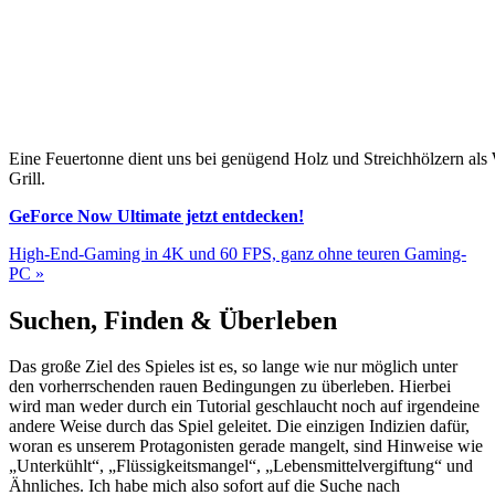
Eine Feuertonne dient uns bei genügend Holz und Streichhölzern al
Grill.
GeForce Now Ultimate jetzt entdecken!
High-End-Gaming in 4K und 60 FPS, ganz ohne teuren Gaming-
PC »
Suchen, Finden & Überleben
Das große Ziel des Spieles ist es, so lange wie nur möglich unter
den vorherrschenden rauen Bedingungen zu überleben. Hierbei
wird man weder durch ein Tutorial geschlaucht noch auf irgendeine
andere Weise durch das Spiel geleitet. Die einzigen Indizien dafür,
woran es unserem Protagonisten gerade mangelt, sind Hinweise wie
„Unterkühlt“, „Flüssigkeitsmangel“, „Lebensmittelvergiftung“ und
Ähnliches. Ich habe mich also sofort auf die Suche nach