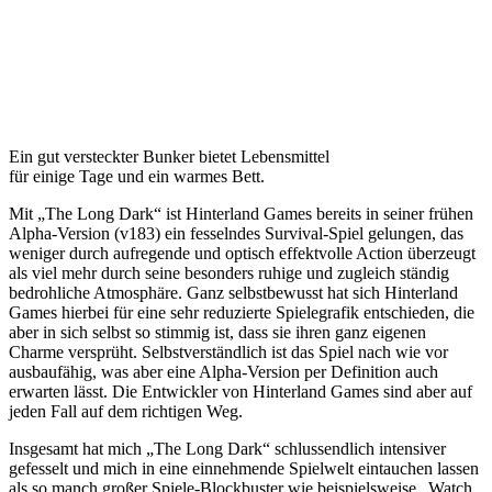
Ein gut versteckter Bunker bietet Lebensmittel
für einige Tage und ein warmes Bett.
Mit „The Long Dark“ ist Hinterland Games bereits in seiner frühen
Alpha-Version (v183) ein fesselndes Survival-Spiel gelungen, das
weniger durch aufregende und optisch effektvolle Action überzeugt
als viel mehr durch seine besonders ruhige und zugleich ständig
bedrohliche Atmosphäre. Ganz selbstbewusst hat sich Hinterland
Games hierbei für eine sehr reduzierte Spielegrafik entschieden, die
aber in sich selbst so stimmig ist, dass sie ihren ganz eigenen
Charme versprüht. Selbstverständlich ist das Spiel nach wie vor
ausbaufähig, was aber eine Alpha-Version per Definition auch
erwarten lässt. Die Entwickler von Hinterland Games sind aber auf
jeden Fall auf dem richtigen Weg.
Insgesamt hat mich „The Long Dark“ schlussendlich intensiver
gefesselt und mich in eine einnehmende Spielwelt eintauchen lassen
als so manch großer Spiele-Blockbuster wie beispielsweise „Watch