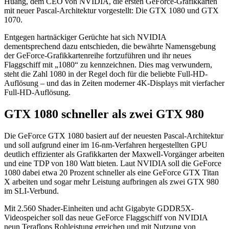
Huang, dem CEO von NVIDIA, die ersten GeForce-Grafikkarten
mit neuer Pascal-Architektur vorgestellt: Die GTX 1080 und GTX
1070.
Entgegen hartnäckiger Gerüchte hat sich NVIDIA
dementsprechend dazu entschieden, die bewährte Namensgebung
der GeForce-Grafikkartenreihe fortzuführen und ihr neues
Flaggschiff mit „1080“ zu kennzeichnen. Dies mag verwundern,
steht die Zahl 1080 in der Regel doch für die beliebte Full-HD-
Auflösung – und das in Zeiten moderner 4K-Displays mit vierfacher
Full-HD-Auflösung.
GTX 1080 schneller als zwei GTX 980
Die GeForce GTX 1080 basiert auf der neuesten Pascal-Architektur
und soll aufgrund einer im 16-nm-Verfahren hergestellten GPU
deutlich effizienter als Grafikkarten der Maxwell-Vorgänger arbeiten
und eine TDP von 180 Watt bieten. Laut NVIDIA soll die GeForce
1080 dabei etwa 20 Prozent schneller als eine GeForce GTX Titan
X arbeiten und sogar mehr Leistung aufbringen als zwei GTX 980
im SLI-Verbund.
Mit 2.560 Shader-Einheiten und acht Gigabyte GDDR5X-
Videospeicher soll das neue GeForce Flaggschiff von NVIDIA
neun Teraflops Rohleistung erreichen und mit Nutzung von