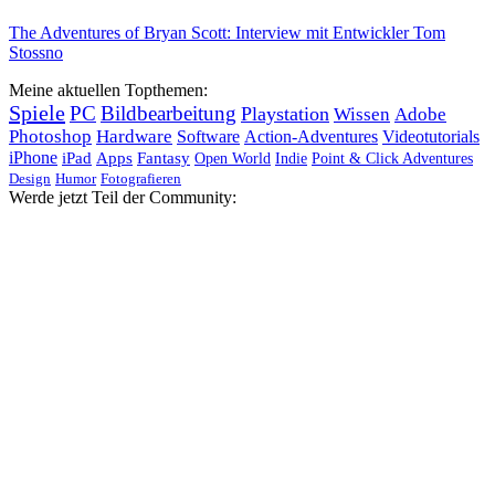
The Adventures of Bryan Scott: Interview mit Entwickler Tom
Stossno
Meine aktuellen Topthemen:
Spiele
PC
Bildbearbeitung
Playstation
Wissen
Adobe
Photoshop
Hardware
Software
Action-Adventures
Videotutorials
iPhone
iPad
Apps
Fantasy
Open World
Indie
Point & Click Adventures
Design
Humor
Fotografieren
Werde jetzt Teil der Community: