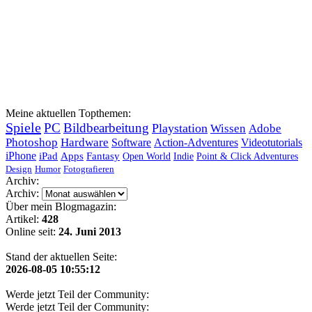
Meine aktuellen Topthemen:
Spiele
PC
Bildbearbeitung
Playstation
Wissen
Adobe
Photoshop
Hardware
Software
Action-Adventures
Videotutorials
iPhone
iPad
Apps
Fantasy
Open World
Indie
Point & Click Adventures
Design
Humor
Fotografieren
Archiv:
Archiv:
Über mein Blogmagazin:
Artikel:
428
Online seit:
24. Juni 2013
Stand der aktuellen Seite:
2026-08-05 10:55:12
Werde jetzt Teil der Community:
Werde jetzt Teil der Community: