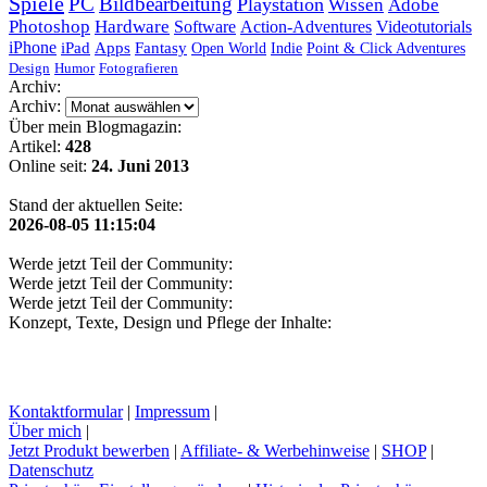
Spiele
PC
Bildbearbeitung
Playstation
Wissen
Adobe
Photoshop
Hardware
Software
Action-Adventures
Videotutorials
iPhone
iPad
Apps
Fantasy
Open World
Indie
Point & Click Adventures
Design
Humor
Fotografieren
Archiv:
Archiv:
Über mein Blogmagazin:
Artikel:
428
Online seit:
24. Juni 2013
Stand der aktuellen Seite:
2026-08-05 11:15:04
Werde jetzt Teil der Community:
Werde jetzt Teil der Community:
Werde jetzt Teil der Community:
Konzept, Texte, Design und Pflege der Inhalte:
Kontaktformular
|
Impressum
|
Über mich
|
Jetzt Produkt bewerben
|
Affiliate- & Werbehinweise
|
SHOP
|
Datenschutz