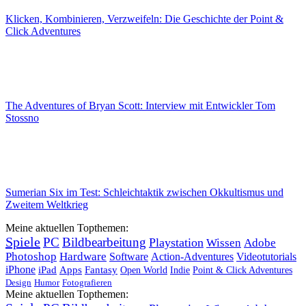
Klicken, Kombinieren, Verzweifeln: Die Geschichte der Point &
Click Adventures
The Adventures of Bryan Scott: Interview mit Entwickler Tom
Stossno
Sumerian Six im Test: Schleichtaktik zwischen Okkultismus und
Zweitem Weltkrieg
Meine aktuellen Topthemen:
Spiele
PC
Bildbearbeitung
Playstation
Wissen
Adobe
Photoshop
Hardware
Software
Action-Adventures
Videotutorials
iPhone
iPad
Apps
Fantasy
Open World
Indie
Point & Click Adventures
Design
Humor
Fotografieren
Meine aktuellen Topthemen: