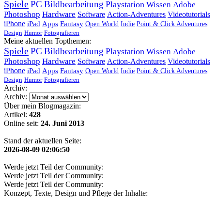
Spiele
PC
Bildbearbeitung
Playstation
Wissen
Adobe
Photoshop
Hardware
Software
Action-Adventures
Videotutorials
iPhone
iPad
Apps
Fantasy
Open World
Indie
Point & Click Adventures
Design
Humor
Fotografieren
Meine aktuellen Topthemen:
Spiele
PC
Bildbearbeitung
Playstation
Wissen
Adobe
Photoshop
Hardware
Software
Action-Adventures
Videotutorials
iPhone
iPad
Apps
Fantasy
Open World
Indie
Point & Click Adventures
Design
Humor
Fotografieren
Archiv:
Archiv:
Über mein Blogmagazin:
Artikel:
428
Online seit:
24. Juni 2013
Stand der aktuellen Seite:
2026-08-09 02:06:50
Werde jetzt Teil der Community:
Werde jetzt Teil der Community:
Werde jetzt Teil der Community:
Konzept, Texte, Design und Pflege der Inhalte: