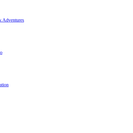
ck Adventures
no
ation