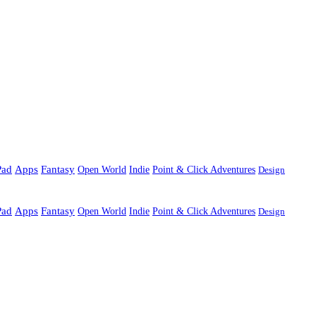
Pad
Apps
Fantasy
Open World
Indie
Point & Click Adventures
Design
Pad
Apps
Fantasy
Open World
Indie
Point & Click Adventures
Design