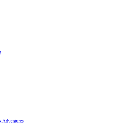
g
ck Adventures