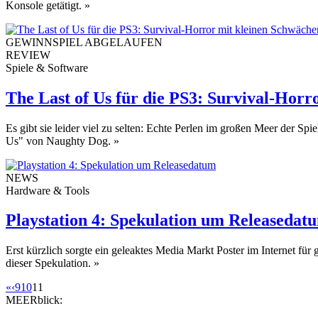
Konsole getätigt.
»
GEWINNSPIEL ABGELAUFEN
REVIEW
Spiele & Software
The Last of Us für die PS3: Survival-Horr
Es gibt sie leider viel zu selten: Echte Perlen im großen Meer der 
Us" von Naughty Dog.
»
NEWS
Hardware & Tools
Playstation 4: Spekulation um Releasedat
Erst kürzlich sorgte ein geleaktes Media Markt Poster im Internet f
dieser Spekulation.
»
«
‹
9
10
11
MEERblick: