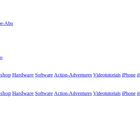
obe-Abo
no
oshop
Hardware
Software
Action-Adventures
Videotutorials
iPhone
i
oshop
Hardware
Software
Action-Adventures
Videotutorials
iPhone
i