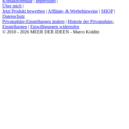
Kontaktformular
|
Impressum
|
Über mich
|
Jetzt Produkt bewerben
|
Affiliate- & Werbehinweise
|
SHOP
|
Datenschutz
Privatsphäre-Einstellungen ändern
|
Historie der Privatsphäre-
Einstellungen
|
Einwilligungen widerrufen
© 2010 - 2026 MEER DER IDEEN - Marco Kolditz