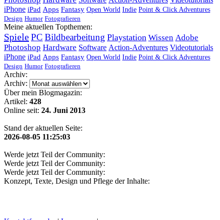
Software
Action-Adventures
iPhone
iPad
Apps
Fantasy
Open World
Indie
Point & Click Adventures
Design
Humor
Fotografieren
Meine aktuellen Topthemen:
Spiele
PC
Bildbearbeitung
Playstation
Wissen
Adobe
Photoshop
Hardware
Software
Action-Adventures
Videotutorials
iPhone
iPad
Apps
Fantasy
Open World
Indie
Point & Click Adventures
Design
Humor
Fotografieren
Archiv:
Archiv:
Über mein Blogmagazin:
Artikel:
428
Online seit:
24. Juni 2013
Stand der aktuellen Seite:
2026-08-05 11:25:03
Werde jetzt Teil der Community:
Werde jetzt Teil der Community:
Werde jetzt Teil der Community:
Konzept, Texte, Design und Pflege der Inhalte: