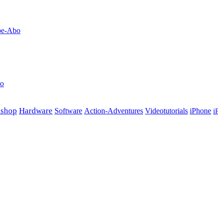
obe-Abo
no
oshop
Hardware
Software
Action-Adventures
Videotutorials
iPhone
i