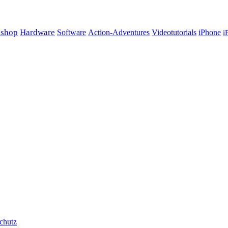
oshop
Hardware
Software
Action-Adventures
Videotutorials
iPhone
i
chutz