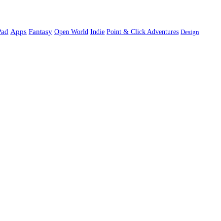
Pad
Apps
Fantasy
Open World
Indie
Point & Click Adventures
Design