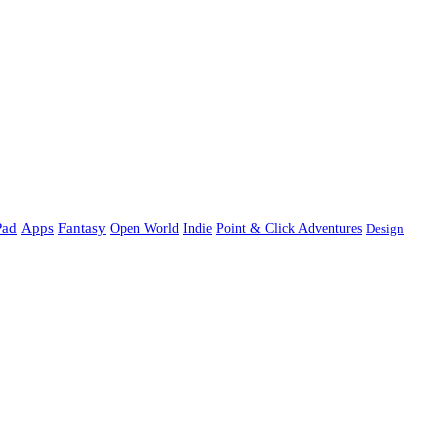
Pad
Apps
Fantasy
Open World
Indie
Point & Click Adventures
Design