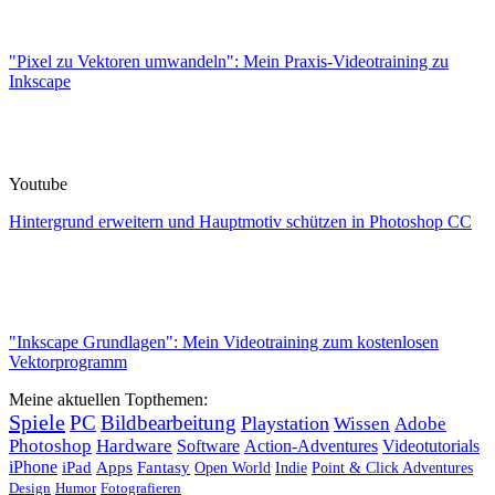
"Pixel zu Vektoren umwandeln": Mein Praxis-Videotraining zu
Inkscape
Youtube
Hintergrund erweitern und Hauptmotiv schützen in Photoshop CC
"Inkscape Grundlagen": Mein Videotraining zum kostenlosen
Vektorprogramm
Meine aktuellen Topthemen:
Spiele
PC
Bildbearbeitung
Playstation
Wissen
Adobe
Photoshop
Hardware
Software
Action-Adventures
Videotutorials
iPhone
iPad
Apps
Fantasy
Open World
Indie
Point & Click Adventures
Design
Humor
Fotografieren