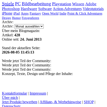
Spiele
PC
Bildbearbeitung
Playstation
Wissen
Adobe
Photoshop
Hardware
Software
Action-Adventures
Videotutorials
iPhone
iPad
Apps
Fantasy
Open World
Indie
Point & Click Adventures
Design
Humor
Fotografieren
Archiv:
Archiv:
Über mein Blogmagazin:
Artikel:
428
Online seit:
24. Juni 2013
Stand der aktuellen Seite:
2026-08-05 11:45:13
Werde jetzt Teil der Community:
Werde jetzt Teil der Community:
Werde jetzt Teil der Community:
Konzept, Texte, Design und Pflege der Inhalte:
Kontaktformular
|
Impressum
|
Über mich
|
Jetzt Produkt bewerben
|
Affiliate- & Werbehinweise
|
SHOP
|
Datenschutz